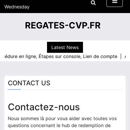
S
Wednesday
k
15/07/2026
i
12:47
REGATES-CVP.FR
p
t
o
c
Latest News
o
cédure en ligne, Étapes sur console, Lien de compte |
Act
n
t
e
n
CONTACT US
t
Contactez-nous
Nous sommes là pour vous aider avec toutes vos
questions concernant le hub de redemption de