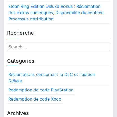
Elden Ring Édition Deluxe Bonus : Réclamation
des extras numériques, Disponibilité du contenu,
Processus d’attribution
Recherche
S
e
a
Catégories
r
c
Réclamations concernant le DLC et l'édition
h
Deluxe
f
o
Redemption de code PlayStation
r
Redemption de code Xbox
:
Archives