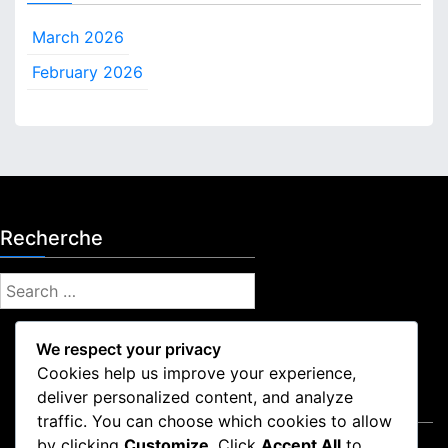
March 2026
February 2026
Recherche
S
e
a
We respect your privacy
r
Cookies help us improve your experience,
c
deliver personalized content, and analyze
Mentions légales
h
traffic. You can choose which cookies to allow
f
by clicking
Customize
. Click
Accept All
to