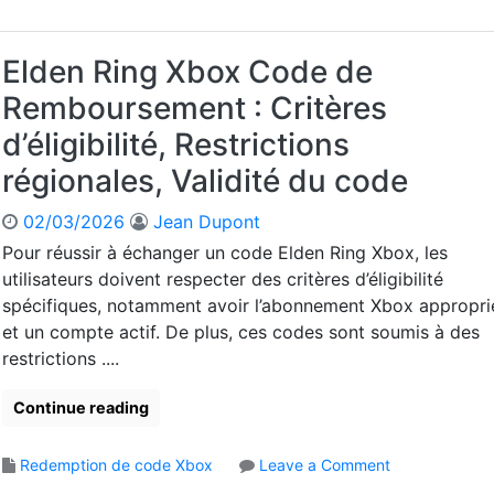
x
i
l
é
S
s
d
e
t
e
e
Elden Ring Xbox Code de
,
o
s
n
C
r
Remboursement : Critères
,
R
o
e
C
i
n
d’éligibilité, Restrictions
E
o
n
f
l
n
régionales, Validité du code
g
i
d
f
C
r
e
i
02/03/2026
Jean Dupont
o
m
n
r
d
a
Pour réussir à échanger un code Elden Ring Xbox, les
R
m
e
t
utilisateurs doivent respecter des critères d’éligibilité
i
a
d
i
spécifiques, notamment avoir l’abonnement Xbox appropri
n
t
e
o
g
et un compte actif. De plus, ces codes sont soumis à des
i
R
n
:
o
restrictions ....
é
d
M
n
m
’
é
u
Continue reading
a
t
n
c
h
é
h
o
Redemption de code Xbox
Leave a Comment
o
r
a
n
d