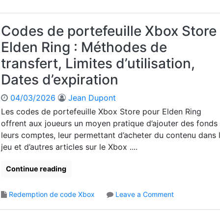
i
l
t
n
d
a
g
e
Codes de portefeuille Xbox Store
p
X
n
e
b
Elden Ring : Méthodes de
R
s
o
i
s
transfert, Limites d’utilisation,
x
n
u
:
Dates d’expiration
g
r
G
C
c
u
04/03/2026
Jean Dupont
o
o
i
d
n
Les codes de portefeuille Xbox Store pour Elden Ring
d
e
s
offrent aux joueurs un moyen pratique d’ajouter des fonds
e
d
o
leurs comptes, leur permettant d’acheter du contenu dans 
é
e
l
t
jeu et d’autres articles sur le Xbox ....
p
e
a
o
,
p
Continue reading
r
L
e
t
i
p
e
e
o
Redemption de code Xbox
Leave a Comment
a
f
n
n
r
e
d
C
é