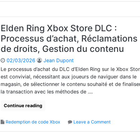
a
t
E
e
t
,
l
s
i
D
d
d
o
é
e
e
Elden Ring Xbox Store DLC :
n
t
n
t
s
a
Processus d’achat, Réclamations
R
r
u
i
i
a
de droits, Gestion du contenu
r
l
n
n
l
s
g
s
02/03/2026
Jean Dupont
e
d
X
f
X
’
Le processus d’achat du DLC d’Elden Ring sur le Xbox Sto
b
e
b
a
est convivial, nécessitant aux joueurs de naviguer dans le
o
r
o
c
x
magasin, de sélectionner le contenu souhaité et de finalise
t
x
t
C
,
la transaction avec les méthodes de ....
S
i
o
L
t
v
d
i
Continue reading
o
a
e
m
r
t
d
i
e
i
o
Redemption de code Xbox
Leave a Comment
e
t
:
o
n
R
e
S
n
E
e
s
o