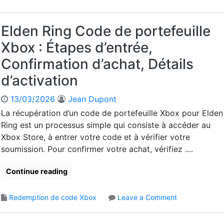
c
o
t
x
i
Elden Ring Code de portefeuille
:
v
P
Xbox : Étapes d’entrée,
a
r
t
Confirmation d’achat, Détails
o
i
c
d’activation
o
é
n
d
13/03/2026
Jean Dupont
d
u
u
La récupération d’un code de portefeuille Xbox pour Elden
r
c
Ring est un processus simple qui consiste à accéder au
e
o
Xbox Store, à entrer votre code et à vérifier votre
e
d
n
soumission. Pour confirmer votre achat, vérifiez ....
e
l
E
i
Continue reading
l
g
d
n
e
o
Redemption de code Xbox
Leave a Comment
e
n
n
,
R
E
É