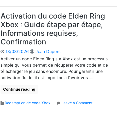
l
d
e
Activation du code Elden Ring
n
Xbox : Guide étape par étape,
R
i
Informations requises,
n
Confirmation
g
S
13/03/2026
Jean Dupont
a
i
Activer un code Elden Ring sur Xbox est un processus
s
simple qui vous permet de récupérer votre code et de
i
télécharger le jeu sans encombre. Pour garantir une
e
activation fluide, il est important d’avoir vos ....
d
e
Continue reading
c
o
d
o
Redemption de code Xbox
Leave a Comment
e
n
X
A
b