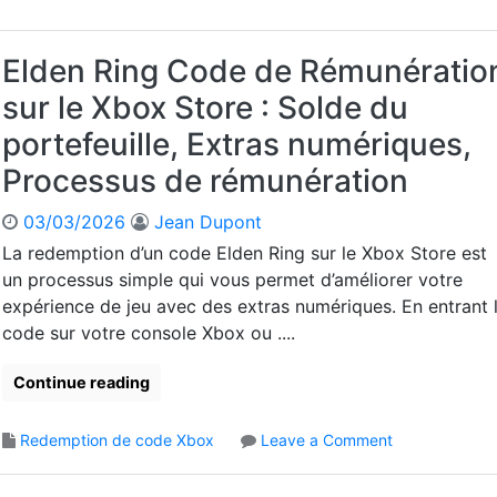
u
e
o
t
i
c
d
a
l
o
e
Elden Ring Code de Rémunératio
p
l
m
s
e
e
sur le Xbox Store : Solde du
p
d
,
X
t
e
I
portefeuille, Extras numériques,
b
e
p
n
o
Processus de rémunération
o
f
x
r
o
:
03/03/2026
Jean Dupont
t
r
É
e
m
La redemption d’un code Elden Ring sur le Xbox Store est
t
f
a
un processus simple qui vous permet d’améliorer votre
a
e
t
expérience de jeu avec des extras numériques. En entrant 
p
u
i
e
code sur votre console Xbox ou ....
i
o
s
l
n
d
Continue reading
l
s
’
e
r
e
X
e
o
Redemption de code Xbox
Leave a Comment
n
b
q
n
t
o
u
E
r