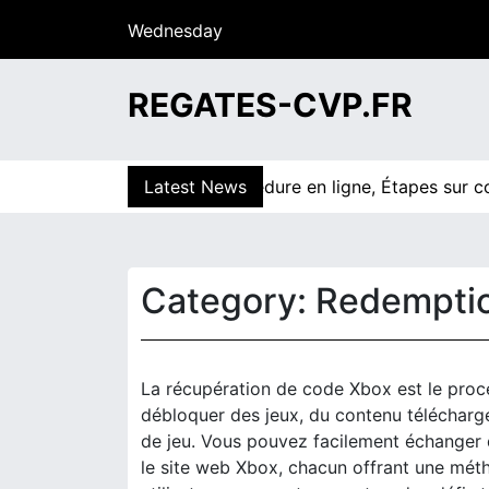
S
Wednesday
k
15/07/2026
i
12:47
p
REGATES-CVP.FR
t
o
c
isie de code Xbox : Procédure en ligne, Étapes sur consol
Latest News
o
n
t
e
Category:
Redemptio
n
t
La récupération de code Xbox est le proc
débloquer des jeux, du contenu télécharg
de jeu. Vous pouvez facilement échanger d
le site web Xbox, chacun offrant une mét