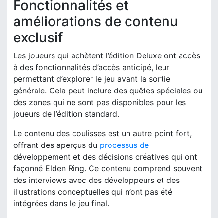
Fonctionnalités et
améliorations de contenu
exclusif
Les joueurs qui achètent l’édition Deluxe ont accès
à des fonctionnalités d’accès anticipé, leur
permettant d’explorer le jeu avant la sortie
générale. Cela peut inclure des quêtes spéciales ou
des zones qui ne sont pas disponibles pour les
joueurs de l’édition standard.
Le contenu des coulisses est un autre point fort,
offrant des aperçus du
processus de
développement et des décisions créatives qui ont
façonné Elden Ring. Ce contenu comprend souvent
des interviews avec des développeurs et des
illustrations conceptuelles qui n’ont pas été
intégrées dans le jeu final.