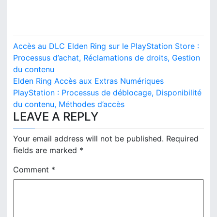
P
Accès au DLC Elden Ring sur le PlayStation Store :
o
Processus d’achat, Réclamations de droits, Gestion
du contenu
s
Elden Ring Accès aux Extras Numériques
PlayStation : Processus de déblocage, Disponibilité
t
du contenu, Méthodes d’accès
n
LEAVE A REPLY
a
Your email address will not be published.
Required
v
fields are marked
*
i
Comment
*
g
a