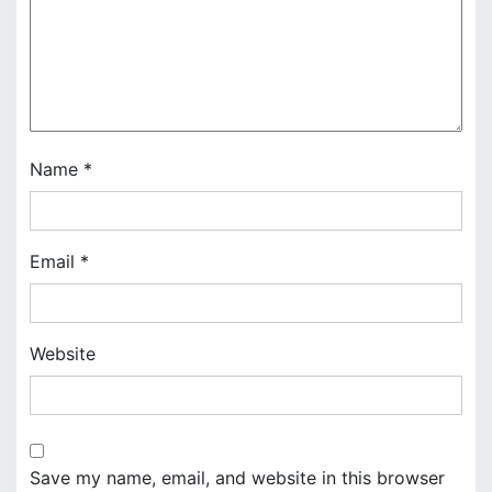
t
i
o
n
Name
*
Email
*
Website
Save my name, email, and website in this browser