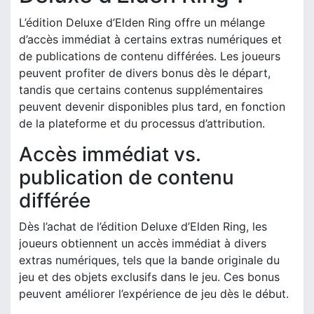
L’édition Deluxe d’Elden Ring offre un mélange
d’accès immédiat à certains extras numériques et
de publications de contenu différées. Les joueurs
peuvent profiter de divers bonus dès le départ,
tandis que certains contenus supplémentaires
peuvent devenir disponibles plus tard, en fonction
de la plateforme et du processus d’attribution.
Accès immédiat vs.
publication de contenu
différée
Dès l’achat de l’édition Deluxe d’Elden Ring, les
joueurs obtiennent un accès immédiat à divers
extras numériques, tels que la bande originale du
jeu et des objets exclusifs dans le jeu. Ces bonus
peuvent améliorer l’expérience de jeu dès le début.