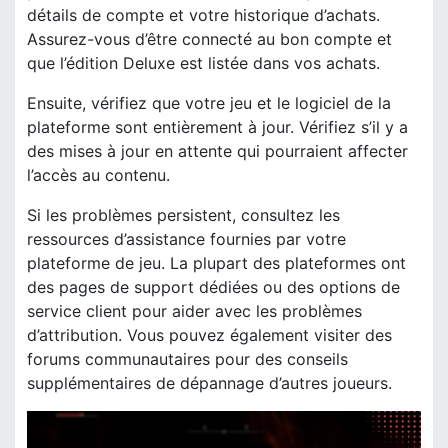
détails de compte et votre historique d’achats.
Assurez-vous d’être connecté au bon compte et
que l’édition Deluxe est listée dans vos achats.
Ensuite, vérifiez que votre jeu et le logiciel de la
plateforme sont entièrement à jour. Vérifiez s’il y a
des mises à jour en attente qui pourraient affecter
l’accès au contenu.
Si les problèmes persistent, consultez les
ressources d’assistance fournies par votre
plateforme de jeu. La plupart des plateformes ont
des pages de support dédiées ou des options de
service client pour aider avec les problèmes
d’attribution. Vous pouvez également visiter des
forums communautaires pour des conseils
supplémentaires de dépannage d’autres joueurs.