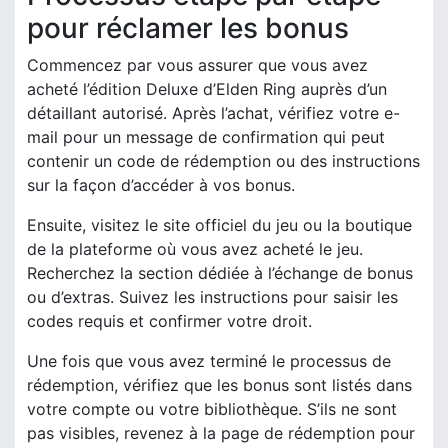
pour réclamer les bonus
Commencez par vous assurer que vous avez
acheté l’édition Deluxe d’Elden Ring auprès d’un
détaillant autorisé. Après l’achat, vérifiez votre e-
mail pour un message de confirmation qui peut
contenir un code de rédemption ou des instructions
sur la façon d’accéder à vos bonus.
Ensuite, visitez le site officiel du jeu ou la boutique
de la plateforme où vous avez acheté le jeu.
Recherchez la section dédiée à l’échange de bonus
ou d’extras. Suivez les instructions pour saisir les
codes requis et confirmer votre droit.
Une fois que vous avez terminé le processus de
rédemption, vérifiez que les bonus sont listés dans
votre compte ou votre bibliothèque. S’ils ne sont
pas visibles, revenez à la page de rédemption pour