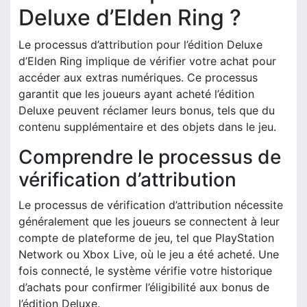
Deluxe d’Elden Ring ?
Le processus d’attribution pour l’édition Deluxe
d’Elden Ring implique de vérifier votre achat pour
accéder aux extras numériques. Ce processus
garantit que les joueurs ayant acheté l’édition
Deluxe peuvent réclamer leurs bonus, tels que du
contenu supplémentaire et des objets dans le jeu.
Comprendre le processus de
vérification d’attribution
Le processus de vérification d’attribution nécessite
généralement que les joueurs se connectent à leur
compte de plateforme de jeu, tel que PlayStation
Network ou Xbox Live, où le jeu a été acheté. Une
fois connecté, le système vérifie votre historique
d’achats pour confirmer l’éligibilité aux bonus de
l’édition Deluxe.