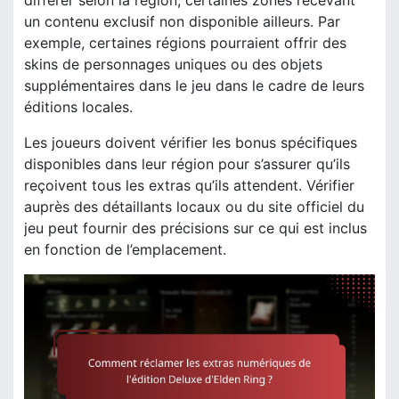
différer selon la région, certaines zones recevant
un contenu exclusif non disponible ailleurs. Par
exemple, certaines régions pourraient offrir des
skins de personnages uniques ou des objets
supplémentaires dans le jeu dans le cadre de leurs
éditions locales.
Les joueurs doivent vérifier les bonus spécifiques
disponibles dans leur région pour s’assurer qu’ils
reçoivent tous les extras qu’ils attendent. Vérifier
auprès des détaillants locaux ou du site officiel du
jeu peut fournir des précisions sur ce qui est inclus
en fonction de l’emplacement.