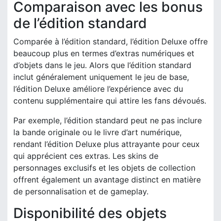
Comparaison avec les bonus
de l’édition standard
Comparée à l’édition standard, l’édition Deluxe offre
beaucoup plus en termes d’extras numériques et
d’objets dans le jeu. Alors que l’édition standard
inclut généralement uniquement le jeu de base,
l’édition Deluxe améliore l’expérience avec du
contenu supplémentaire qui attire les fans dévoués.
Par exemple, l’édition standard peut ne pas inclure
la bande originale ou le livre d’art numérique,
rendant l’édition Deluxe plus attrayante pour ceux
qui apprécient ces extras. Les skins de
personnages exclusifs et les objets de collection
offrent également un avantage distinct en matière
de personnalisation et de gameplay.
Disponibilité des objets