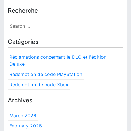
Recherche
S
e
a
Catégories
r
c
Réclamations concernant le DLC et l'édition
h
Deluxe
f
o
Redemption de code PlayStation
r
Redemption de code Xbox
:
Archives
March 2026
February 2026