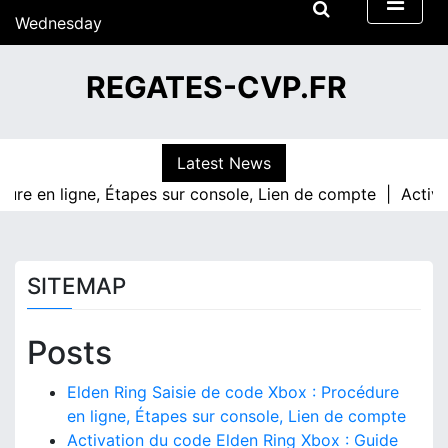
S
Wednesday
k
15/07/2026
i
12:47
REGATES-CVP.FR
p
t
o
c
Latest News
o
re en ligne, Étapes sur console, Lien de compte |
Activati
n
t
e
n
SITEMAP
t
Posts
Elden Ring Saisie de code Xbox : Procédure
en ligne, Étapes sur console, Lien de compte
Activation du code Elden Ring Xbox : Guide