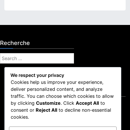
Recherche
S
e
a
We respect your privacy
r
Cookies help us improve your experience,
c
deliver personalized content, and analyze
Mentions légales
h
traffic. You can choose which cookies to allow
f
by clicking
Customize
. Click
Accept All
to
Conditions de service
o
consent or
Reject All
to decline non-essential
Politique de confidentialité
r
cookies.
Qui nous sommes
:
Préférences de cookies