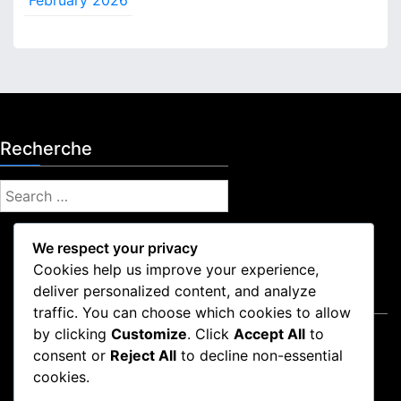
Recherche
S
e
a
We respect your privacy
r
Cookies help us improve your experience,
c
deliver personalized content, and analyze
Mentions légales
h
traffic. You can choose which cookies to allow
f
by clicking
Customize
. Click
Accept All
to
Conditions de service
o
consent or
Reject All
to decline non-essential
Politique de confidentialité
r
cookies.
Qui nous sommes
: