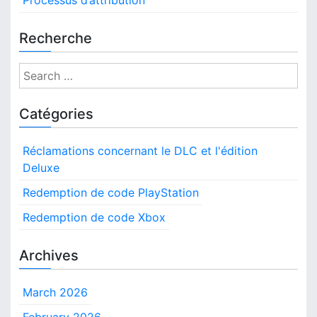
Recherche
S
e
a
Catégories
r
c
Réclamations concernant le DLC et l'édition
h
Deluxe
f
o
Redemption de code PlayStation
r
Redemption de code Xbox
:
Archives
March 2026
February 2026