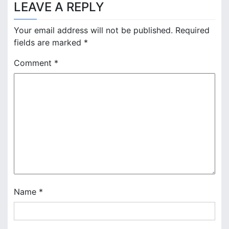
LEAVE A REPLY
t
n
Your email address will not be published.
Required
fields are marked
*
a
Comment
*
v
i
g
a
t
i
o
Name
*
n