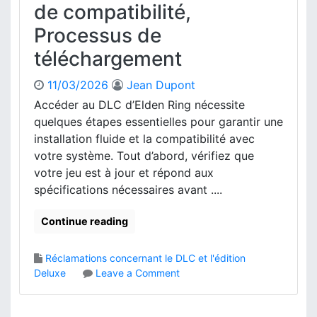
D
a
de compatibilité,
d
e
t
’
Processus de
l
,
a
u
R
téléchargement
t
x
é
t
e
c
11/03/2026
Jean Dupont
r
d
l
i
Accéder au DLC d’Elden Ring nécessite
’
a
b
E
quelques étapes essentielles pour garantir une
m
u
l
installation fluide et la compatibilité avec
a
t
d
t
votre système. Tout d’abord, vérifiez que
i
e
i
votre jeu est à jour et répond aux
o
n
o
spécifications nécessaires avant ....
n
R
n
i
s
Continue reading
n
d
g
e
:
d
Réclamations concernant le DLC et l'édition
M
r
o
Deluxe
Leave a Comment
é
o
n
t
i
A
h
t
c