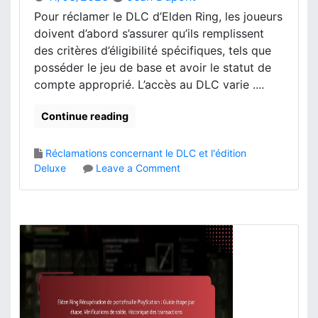
o
n
Pour réclamer le DLC d’Elden Ring, les joueurs
n
R
doivent d’abord s’assurer qu’ils remplissent
s
i
des critères d’éligibilité spécifiques, tels que
d
n
e
posséder le jeu de base et avoir le statut de
g
d
compte approprié. L’accès au DLC varie ....
:
r
É
o
t
Continue reading
i
a
t
p
Réclamations concernant le DLC et l'édition
s
e
o
Deluxe
Leave a Comment
,
s
n
O
d
P
b
’
r
j
i
o
e
n
c
t
s
e
s
t
s
b
a
s
o
l
u
n
l
s