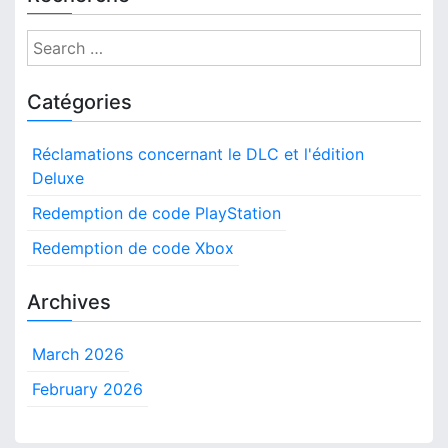
e
p
S
a
e
r
a
Catégories
é
r
t
c
a
Réclamations concernant le DLC et l'édition
h
p
Deluxe
f
e
,
o
Redemption de code PlayStation
V
r
Redemption de code Xbox
é
:
r
i
Archives
f
i
March 2026
c
a
February 2026
t
i
o