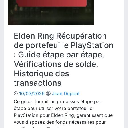
u
a
d
s
t
e
i
r
o
é
n
c
,
Elden Ring Récupération
l
V
a
de portefeuille PlayStation
é
m
r
: Guide étape par étape,
a
i
t
Vérifications de solde,
f
i
i
Historique des
o
c
n
a
transactions
d
t
u
i
10/03/2026
Jean Dupont
D
o
Ce guide fournit un processus étape par
L
n
C
étape pour utiliser votre portefeuille
s
E
PlayStation pour Elden Ring, garantissant que
d
l
vous disposez des fonds nécessaires pour
e
d
c