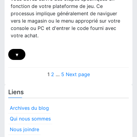
i
p
s
fonction de votre plateforme de jeu. Ce
b
é
d
processus implique généralement de naviguer
i
r
e
vers le magasin ou le menu approprié sur votre
l
a
t
i
console ou PC et d'entrer le code fourni avec
t
é
t
votre achat.
i
l
é
o
é
,
n
c
m
▾
d
h
é
e
a
t
p
r
P
h
P
P
P
o
1
2
…
5
Next page
g
o
r
o
a
a
a
e
d
t
m
g
g
g
Liens
e
s
e
e
e
e
e
s
f
n
t
d
e
t
Archives du blog
’
u
s
a
Qui nous sommes
i
c
l
p
Nous joindre
c
l
è