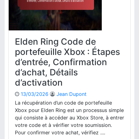
,
o
É
n
t
d
a
u
p
c
e
o
Elden Ring Code de
s
d
s
e
portefeuille Xbox : Étapes
u
E
d’entrée, Confirmation
r
l
c
d
d’achat, Détails
o
e
d’activation
n
n
s
R
o
i
13/03/2026
Jean Dupont
l
n
La récupération d’un code de portefeuille
e
g
Xbox pour Elden Ring est un processus simple
,
X
qui consiste à accéder au Xbox Store, à entrer
L
b
votre code et à vérifier votre soumission.
i
o
Pour confirmer votre achat, vérifiez ....
e
x
n
: