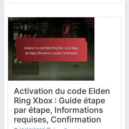
E
l
d
e
n
R
i
n
g
S
a
i
s
i
Activation du code Elden
e
d
Ring Xbox : Guide étape
e
par étape, Informations
c
o
requises, Confirmation
d
e