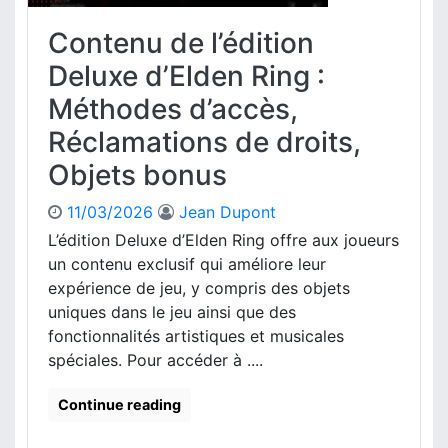
n
t
e
u
Contenu de l’édition
e
n
m
n
R
Deluxe d’Elden Ring :
é
u
i
r
Méthodes d’accès,
,
n
i
M
g
Réclamations de droits,
q
é
s
u
t
Objets bonus
u
e
h
r
s
o
l
11/03/2026
Jean Dupont
,
d
e
L’édition Deluxe d’Elden Ring offre aux joueurs
D
e
P
i
un contenu exclusif qui améliore leur
s
l
s
expérience de jeu, y compris des objets
d
a
p
uniques dans le jeu ainsi que des
’
y
o
a
fonctionnalités artistiques et musicales
S
n
c
t
spéciales. Pour accéder à ....
i
c
a
b
è
t
Continue reading
i
s
i
l
o