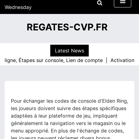
S
Wednesday
k
15/07/2026
i
12:47
REGATES-CVP.FR
p
t
o
c
Latest News
o
gne, Étapes sur console, Lien de compte |
Activation du co
n
t
e
n
t
Pour échanger les codes de console d'Elden Ring,
les joueurs doivent suivre des étapes spécifiques
adaptées à leur plateforme de jeu, impliquant
généralement la navigation vers le magasin ou le
menu approprié. En plus de l'échange de codes,
les joueurs peuvent réclamer divers bonus