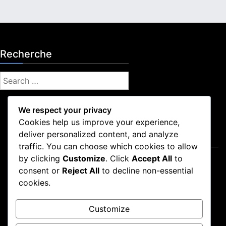
n
s
d
e
s
Recherche
o
l
S
d
e
e
a
,
We respect your privacy
H
r
Cookies help us improve your experience,
i
c
s
deliver personalized content, and analyze
Mentions légales
h
t
traffic. You can choose which cookies to allow
f
o
by clicking
Customize
. Click
Accept All
to
Conditions de service
o
r
consent or
Reject All
to decline non-essential
Politique de confidentialité
r
i
cookies.
Qui nous sommes
:
q
u
Préférences de cookies
e
Customize
Nous joindre
d