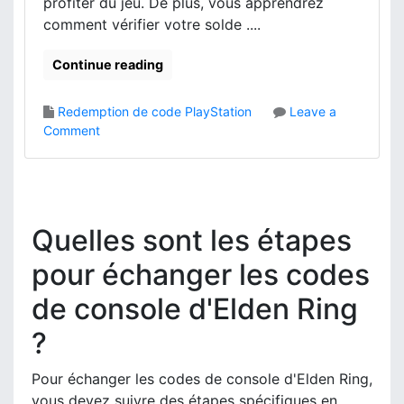
profiter du jeu. De plus, vous apprendrez
e
o
comment vérifier votre solde ....
n
m
R
p
Continue reading
i
a
n
t
g
Redemption de code PlayStation
Leave a
i
:
o
Comment
b
c
n
i
r
E
l
i
l
i
t
d
t
è
e
é
Quelles sont les étapes
r
n
,
e
R
pour échanger les codes
P
s
i
r
d
de console d'Elden Ring
n
o
’
g
c
é
?
R
e
l
é
s
i
c
Pour échanger les codes de console d'Elden Ring,
s
g
u
u
vous devez suivre des étapes spécifiques en