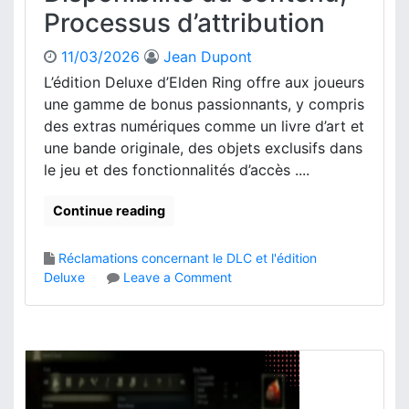
n
Processus d’attribution
r
d
a
’
s
11/03/2026
Jean Dupont
a
N
L’édition Deluxe d’Elden Ring offre aux joueurs
c
u
une gamme de bonus passionnants, y compris
h
m
des extras numériques comme un livre d’art et
a
é
t
une bande originale, des objets exclusifs dans
r
,
le jeu et des fonctionnalités d’accès ....
i
D
q
é
u
Continue reading
t
e
a
s
Réclamations concernant le DLC et l'édition
i
P
o
Deluxe
Leave a Comment
l
l
n
s
a
E
d
y
l
’
S
d
a
t
e
c
a
n
t
t