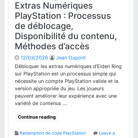
p
Extras Numériques
f
o
o
PlayStation : Processus
r
r
t
de déblocage,
m
e
a
Disponibilité du contenu,
f
t
e
i
Méthodes d’accès
u
o
i
n
12/03/2026
Jean Dupont
l
s
Débloquer les extras numériques d’Elden Ring
l
r
e
sur PlayStation est un processus simple qui
e
X
nécessite un compte PlayStation valide et la
q
b
version appropriée du jeu. Les joueurs
u
o
i
peuvent améliorer leur expérience avec une
x
s
variété de contenus ....
:
e
É
s
Continue reading
t
,
a
C
p
Redemption de code PlayStation
Leave a
o
e