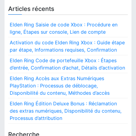
e
a
s
P
Articles récents
,
g
l
t
a
Elden Ring Saisie de code Xbox : Procédure en
y
i
y
p
ligne, Étapes sur console, Lien de compte
S
n
e
t
Activation du code Elden Ring Xbox : Guide étape
s
a
a
par étape, Informations requises, Confirmation
d
t
e
i
t
Elden Ring Code de portefeuille Xbox : Étapes
c
o
d’entrée, Confirmation d’achat, Détails d’activation
o
i
n
n
:
Elden Ring Accès aux Extras Numériques
t
o
G
PlayStation : Processus de déblocage,
e
u
Disponibilité du contenu, Méthodes d’accès
n
n
i
u
Elden Ring Édition Deluxe Bonus : Réclamation
d
e
des extras numériques, Disponibilité du contenu,
é
Processus d’attribution
t
a
Recherche
p