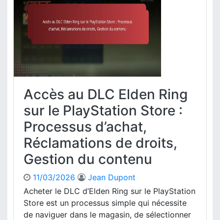
R
i
i
i
v
o
n
a
n
g
t
:
É
i
P
d
o
r
i
n
o
t
c
i
e
Accès au DLC Elden Ring
o
s
n
sur le PlayStation Store :
s
D
u
Processus d’achat,
e
s
l
Réclamations de droits,
d
u
e
Gestion du contenu
x
d
e
é
B
11/03/2026
Jean Dupont
b
o
Acheter le DLC d’Elden Ring sur le PlayStation
l
n
o
Store est un processus simple qui nécessite
u
c
de naviguer dans le magasin, de sélectionner
s