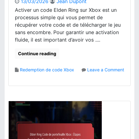
13/03/2026
Jean Dupont
X
Activer un code Elden Ring sur Xbox est un
b
processus simple qui vous permet de
o
x
récupérer votre code et de télécharger le jeu
:
sans encombre. Pour garantir une activation
P
fluide, il est important d’avoir vos ....
r
o
Continue reading
c
é
d
Redemption de code Xbox
Leave a Comment
u
o
r
n
e
A
e
c
n
t
l
i
i
v
g
a
n
t
e
i