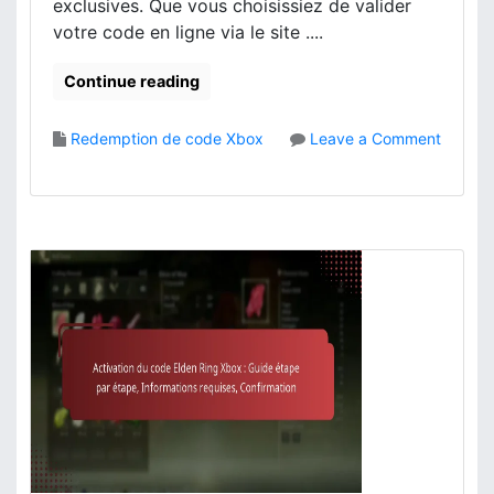
exclusives. Que vous choisissiez de valider
votre code en ligne via le site ....
Continue reading
Redemption de code Xbox
Leave a Comment
o
n
E
l
d
e
n
R
i
n
g
S
a
i
s