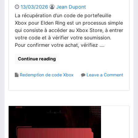
o
i
13/03/2026
Jean Dupont
l
n
La récupération d’un code de portefeuille
e
g
Xbox pour Elden Ring est un processus simple
,
X
qui consiste à accéder au Xbox Store, à entrer
L
b
votre code et à vérifier votre soumission.
i
o
Pour confirmer votre achat, vérifiez ....
e
x
n
:
d
G
Continue reading
e
u
c
i
Redemption de code Xbox
Leave a Comment
o
d
o
m
e
n
p
é
E
t
t
l
e
a
d
p
e
e
n
p
R
a
i
r