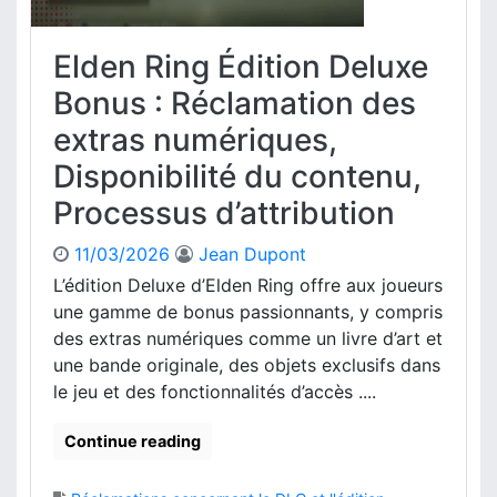
f
è
i
s
Elden Ring Édition Deluxe
r
a
m
u
Bonus : Réclamation des
a
x
t
extras numériques,
E
i
x
Disponibilité du contenu,
o
t
n
Processus d’attribution
r
d
a
’
s
11/03/2026
Jean Dupont
a
N
L’édition Deluxe d’Elden Ring offre aux joueurs
c
u
une gamme de bonus passionnants, y compris
h
m
des extras numériques comme un livre d’art et
a
é
t
une bande originale, des objets exclusifs dans
r
,
le jeu et des fonctionnalités d’accès ....
i
D
q
é
u
Continue reading
t
e
a
s