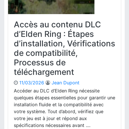
s
r
é
u
o
d
s
c
i
d
Accès au contenu DLC
e
t
’
s
i
d’Elden Ring : Étapes
a
s
o
c
u
d’installation, Vérifications
n
h
s
D
a
de compatibilité,
d
e
t
’
Processus de
l
,
a
u
R
téléchargement
t
x
é
t
e
c
11/03/2026
Jean Dupont
r
d
l
i
Accéder au DLC d’Elden Ring nécessite
’
a
b
E
quelques étapes essentielles pour garantir une
m
u
l
installation fluide et la compatibilité avec
a
t
d
t
votre système. Tout d’abord, vérifiez que
i
e
i
votre jeu est à jour et répond aux
o
n
o
spécifications nécessaires avant ....
n
R
n