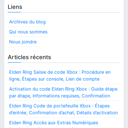
e
R
P
Liens
s
s
i
r
d
n
o
t
’
g
Archives du blog
c
é
R
e
s
l
Qui nous sommes
é
s
i
c
s
n
Nous joindre
g
u
u
i
a
p
s
b
Articles récents
é
d
i
v
r
e
l
a
t
Elden Ring Saisie de code Xbox : Procédure en
i
i
t
é
ligne, Étapes sur console, Lien de compte
t
i
l
g
é
o
é
Activation du code Elden Ring Xbox : Guide étape
,
n
c
a
par étape, Informations requises, Confirmation
m
d
h
é
e
t
Elden Ring Code de portefeuille Xbox : Étapes
a
t
p
r
d’entrée, Confirmation d’achat, Détails d’activation
h
i
o
g
o
Elden Ring Accès aux Extras Numériques
r
e
d