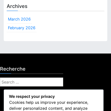
e
u
Archives
n
i
u
d
March 2026
e
é
February 2026
t
a
p
e
p
a
r
é
Recherche
t
a
S
p
e
e
a
,
We respect your privacy
r
V
Cookies help us improve your experience,
é
c
deliver personalized content, and analyze
r
Mentions légales
h