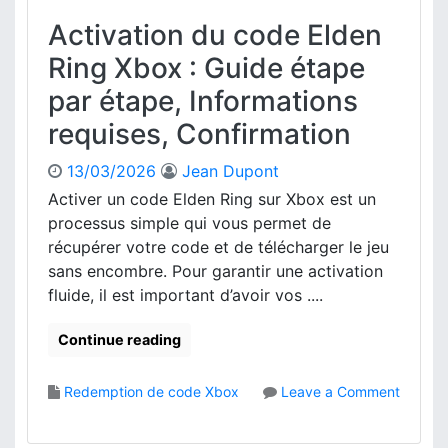
i
Activation du code Elden
e
d
Ring Xbox : Guide étape
e
par étape, Informations
c
o
requises, Confirmation
d
e
13/03/2026
Jean Dupont
X
Activer un code Elden Ring sur Xbox est un
b
processus simple qui vous permet de
o
x
récupérer votre code et de télécharger le jeu
:
sans encombre. Pour garantir une activation
P
fluide, il est important d’avoir vos ....
r
o
Continue reading
c
é
d
Redemption de code Xbox
Leave a Comment
u
o
r
n