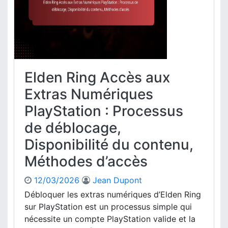
n
é
g
t
C
a
o
p
d
e
e
,
d
I
Elden Ring Accès aux
e
n
p
Extras Numériques
f
o
o
PlayStation : Processus
r
r
t
de déblocage,
m
e
a
Disponibilité du contenu,
f
t
e
i
Méthodes d’accès
u
o
i
n
12/03/2026
Jean Dupont
l
s
Débloquer les extras numériques d’Elden Ring
l
r
e
sur PlayStation est un processus simple qui
e
X
nécessite un compte PlayStation valide et la
q
b