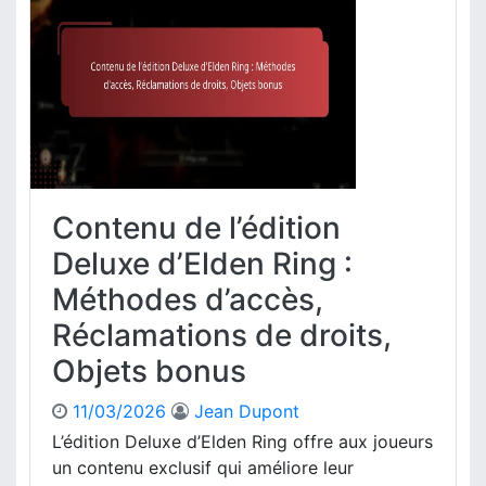
e
i
a
s
t
u
e
é
D
x
d
L
t
u
C
r
c
E
a
o
l
s
n
d
n
t
e
u
Contenu de l’édition
e
n
m
n
R
Deluxe d’Elden Ring :
é
u
i
r
Méthodes d’accès,
,
n
i
M
g
Réclamations de droits,
q
é
s
u
t
Objets bonus
u
e
h
r
s
o
l
11/03/2026
Jean Dupont
,
d
e
L’édition Deluxe d’Elden Ring offre aux joueurs
D
e
P
i
un contenu exclusif qui améliore leur
s
l