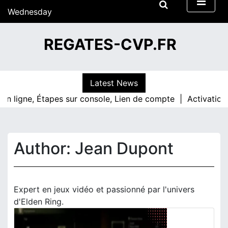
S
Wednesday
k
15/07/2026
i
12:47
REGATES-CVP.FR
p
t
o
c
Latest News
o
gne, Étapes sur console, Lien de compte |
Activation du co
n
t
e
n
Author:
Jean Dupont
t
Expert en jeux vidéo et passionné par l'univers
d'Elden Ring.