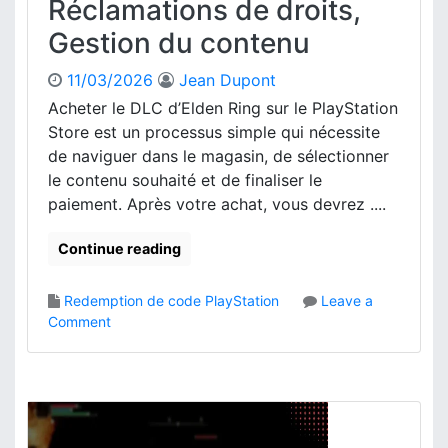
Réclamations de droits,
d
u
e
Gestion du contenu
x
d
e
é
B
11/03/2026
Jean Dupont
b
o
Acheter le DLC d’Elden Ring sur le PlayStation
l
n
o
Store est un processus simple qui nécessite
u
c
de naviguer dans le magasin, de sélectionner
s
a
le contenu souhaité et de finaliser le
:
g
paiement. Après votre achat, vous devrez ....
R
e
é
,
c
Continue reading
D
l
i
a
s
Redemption de code PlayStation
Leave a
m
p
o
Comment
a
o
n
t
n
A
i
i
c
o
b
c
n
i
è
d
l
s