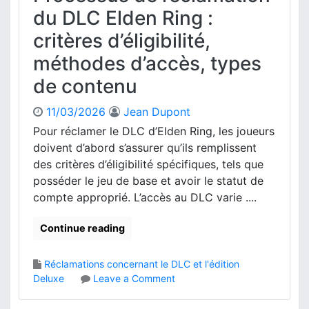
é
n
L
du DLC Elden Ring :
c
t
C
l
critères d’éligibilité,
e
d
a
n
’
méthodes d’accès, types
m
u
E
a
de contenu
l
t
d
i
e
11/03/2026
Jean Dupont
o
n
Pour réclamer le DLC d’Elden Ring, les joueurs
n
R
doivent d’abord s’assurer qu’ils remplissent
s
i
des critères d’éligibilité spécifiques, tels que
d
n
e
posséder le jeu de base et avoir le statut de
g
d
compte approprié. L’accès au DLC varie ....
:
r
É
o
t
Continue reading
i
a
t
p
Réclamations concernant le DLC et l'édition
s
e
o
Deluxe
Leave a Comment
,
s
n
O
d
P
b