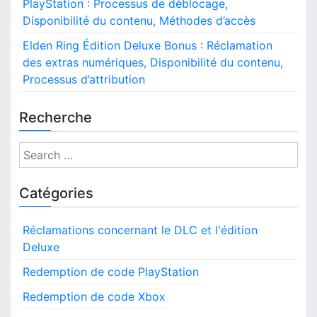
o
t
PlayStation : Processus de déblocage,
m
e
e
e
Disponibilité du contenu, Méthodes d’accès
n
s
f
n
d
Elden Ring Édition Deluxe Bonus : Réclamation
e
t
’
des extras numériques, Disponibilité du contenu,
u
a
i
Processus d’attribution
c
l
c
l
Recherche
è
e
s
P
,
S
l
t
a
e
y
y
a
Catégories
p
S
r
e
t
c
s
a
Réclamations concernant le DLC et l'édition
h
d
t
Deluxe
e
f
i
c
o
o
Redemption de code PlayStation
o
n
r
n
Redemption de code Xbox
:
:
t
G