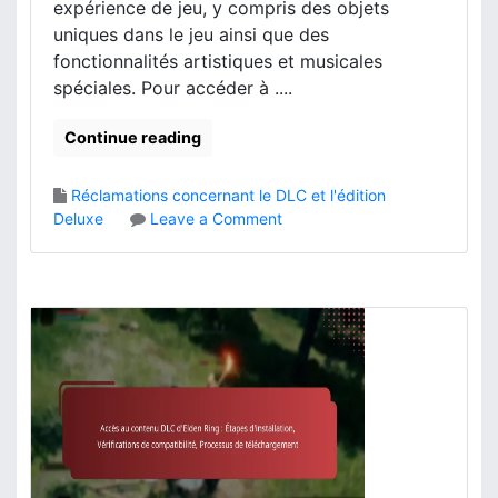
s
expérience de jeu, y compris des objets
d
a
p
uniques dans le jeu ainsi que des
’
y
o
a
fonctionnalités artistiques et musicales
S
n
c
t
spéciales. Pour accéder à ....
i
c
a
b
è
t
Continue reading
i
s
i
l
o
i
Réclamations concernant le DLC et l'édition
n
t
o
Deluxe
Leave a Comment
S
é
n
t
d
C
o
u
o
r
c
n
e
o
t
:
n
e
P
t
n
r
e
u
o
n
d
c
u
e
e
,
l
s
P
’