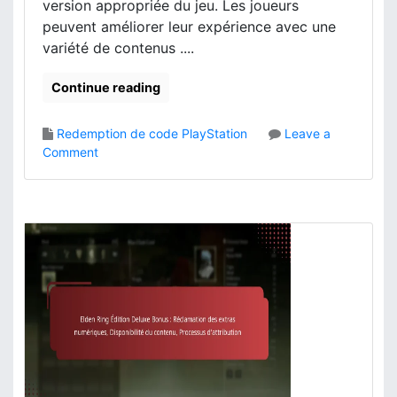
version appropriée du jeu. Les joueurs
u
o
i
peuvent améliorer leur expérience avec une
x
s
variété de contenus ....
:
e
É
s
Continue reading
t
,
a
C
p
Redemption de code PlayStation
Leave a
o
e
o
Comment
n
s
n
f
d
E
i
’
l
r
e
d
m
n
e
a
t
n
t
r
R
i
é
i
o
e
n
n
,
g
C
A
o
c
n
c