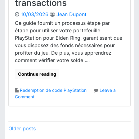
transactions
d
t
u
i
10/03/2026
Jean Dupont
D
o
Ce guide fournit un processus étape par
L
n
C
étape pour utiliser votre portefeuille
s
E
PlayStation pour Elden Ring, garantissant que
d
l
vous disposez des fonds nécessaires pour
e
d
c
profiter du jeu. De plus, vous apprendrez
e
o
comment vérifier votre solde ....
n
m
R
p
Continue reading
i
a
n
t
g
Redemption de code PlayStation
Leave a
i
:
o
Comment
b
c
n
i
r
E
l
i
l
i
t
d
P
t
è
Older posts
e
é
r
o
n
,