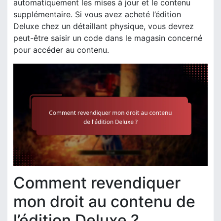
automatiquement les mises à jour et le contenu
supplémentaire. Si vous avez acheté l’édition
Deluxe chez un détaillant physique, vous devrez
peut-être saisir un code dans le magasin concerné
pour accéder au contenu.
Comment revendiquer
mon droit au contenu de
l’édition Deluxe ?