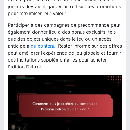
joueurs devraient garder un œil sur ces promotions
pour maximiser leur valeur.
Participer à des campagnes de précommande peut
également donner lieu à des bonus exclusifs, tels
que des objets uniques dans le jeu ou un accès
anticipé à
du contenu
. Rester informé sur ces offres
peut améliorer l’expérience de jeu globale et fournir
des incitations supplémentaires pour acheter
l’édition Deluxe.