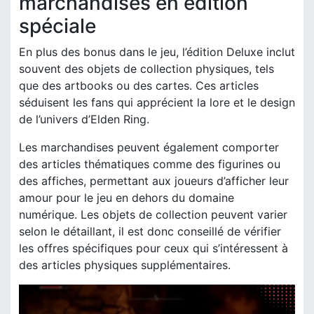
marchandises en édition
spéciale
En plus des bonus dans le jeu, l’édition Deluxe inclut
souvent des objets de collection physiques, tels
que des artbooks ou des cartes. Ces articles
séduisent les fans qui apprécient la lore et le design
de l’univers d’Elden Ring.
Les marchandises peuvent également comporter
des articles thématiques comme des figurines ou
des affiches, permettant aux joueurs d’afficher leur
amour pour le jeu en dehors du domaine
numérique. Les objets de collection peuvent varier
selon le détaillant, il est donc conseillé de vérifier
les offres spécifiques pour ceux qui s’intéressent à
des articles physiques supplémentaires.