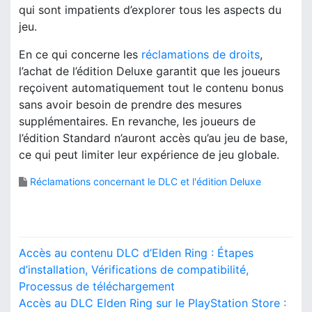
qui sont impatients d’explorer tous les aspects du
jeu.
En ce qui concerne les
réclamations de droits
,
l’achat de l’édition Deluxe garantit que les joueurs
reçoivent automatiquement tout le contenu bonus
sans avoir besoin de prendre des mesures
supplémentaires. En revanche, les joueurs de
l’édition Standard n’auront accès qu’au jeu de base,
ce qui peut limiter leur expérience de jeu globale.
Réclamations concernant le DLC et l'édition Deluxe
P
Accès au contenu DLC d’Elden Ring : Étapes
o
d’installation, Vérifications de compatibilité,
Processus de téléchargement
s
Accès au DLC Elden Ring sur le PlayStation Store :