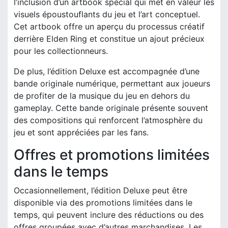
l’inclusion d’un artbook spécial qui met en valeur les
visuels époustouflants du jeu et l’art conceptuel.
Cet artbook offre un aperçu du processus créatif
derrière Elden Ring et constitue un ajout précieux
pour les collectionneurs.
De plus, l’édition Deluxe est accompagnée d’une
bande originale numérique, permettant aux joueurs
de profiter de la musique du jeu en dehors du
gameplay. Cette bande originale présente souvent
des compositions qui renforcent l’atmosphère du
jeu et sont appréciées par les fans.
Offres et promotions limitées
dans le temps
Occasionnellement, l’édition Deluxe peut être
disponible via des promotions limitées dans le
temps, qui peuvent inclure des réductions ou des
offres groupées avec d’autres marchandises. Les