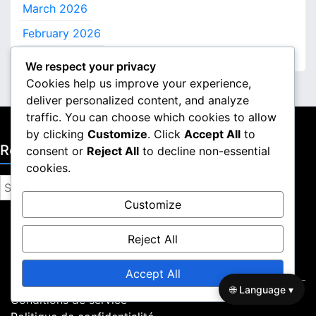
March 2026
February 2026
We respect your privacy
Cookies help us improve your experience,
deliver personalized content, and analyze
traffic. You can choose which cookies to allow
by clicking
Customize
. Click
Accept All
to
Recherche
consent or
Reject All
to decline non-essential
cookies.
S
e
Customize
a
r
Reject All
c
Mentions légales
h
Accept All
f
🌐 Language ▾
Conditions de service
o