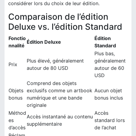
considérer lors du choix de leur édition.
Comparaison de l’édition
Deluxe vs. l’édition Standard
Fonctio
Édition
Édition Deluxe
nnalité
Standard
Plus bas,
Plus élevé, généralement
généralement
Prix
autour de 80 USD
autour de 60
USD
Comprend des objets
Objets
exclusifs comme un artbook
Aucun objet
bonus
numérique et une bande
bonus inclus
originale
Méthod
Accès
Accès instantané au contenu
es
standard lors
supplémentaire
d’accès
de l’achat
Réclam