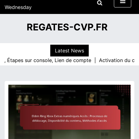
S
Wednesday
k
15/07/2026
i
12:47
REGATES-CVP.FR
p
t
o
c
Latest News
o
pes sur console, Lien de compte |
Activation du code Elde
n
t
e
n
t