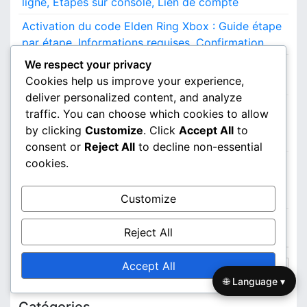
ligne, Étapes sur console, Lien de compte
Activation du code Elden Ring Xbox : Guide étape
par étape, Informations requises, Confirmation
We respect your privacy
Elden Ring Code de portefeuille Xbox : Étapes
Cookies help us improve your experience,
d’entrée, Confirmation d’achat, Détails d’activation
deliver personalized content, and analyze
Elden Ring Accès aux Extras Numériques
traffic. You can choose which cookies to allow
PlayStation : Processus de déblocage,
by clicking
Customize
. Click
Accept All
to
Disponibilité du contenu, Méthodes d’accès
consent or
Reject All
to decline non-essential
cookies.
Elden Ring Édition Deluxe Bonus : Réclamation
des extras numériques, Disponibilité du contenu,
Processus d’attribution
Customize
Recherche
Reject All
S
Accept All
e
🌐 Language ▾
a
Catégories