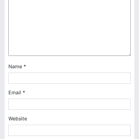
g
a
t
i
o
n
Name
*
Email
*
Website