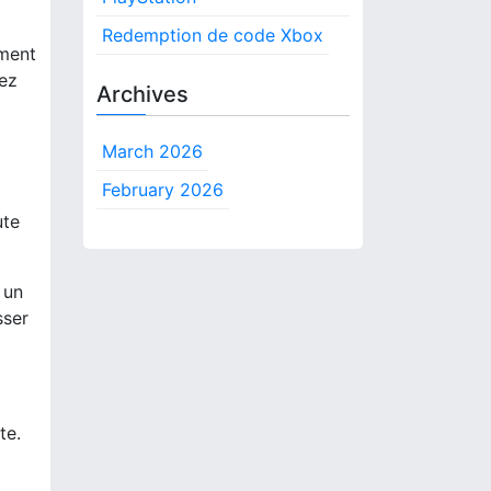
:
Redemption de code Xbox
ement
yez
Archives
March 2026
February 2026
ute
 un
sser
te.