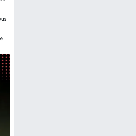
ous
re