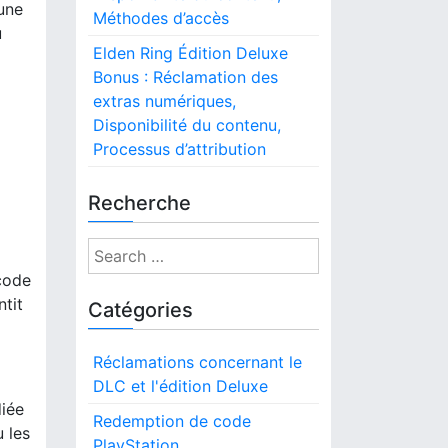
 une
Méthodes d’accès
u
Elden Ring Édition Deluxe
Bonus : Réclamation des
extras numériques,
Disponibilité du contenu,
Processus d’attribution
Recherche
S
e
 code
a
ntit
Catégories
r
c
Réclamations concernant le
h
DLC et l'édition Deluxe
f
diée
o
Redemption de code
u les
r
PlayStation