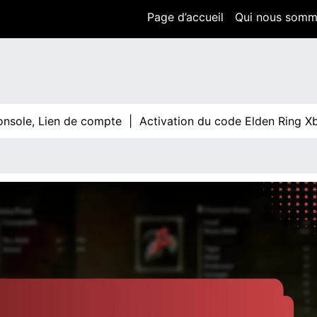
Page d’accueil
Qui nous som
e, Lien de compte |
Activation du code Elden Ring Xbox : G