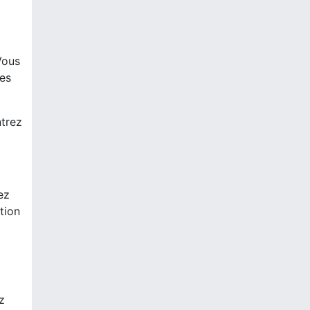
Vous
des
ntrez
ez
tion
z