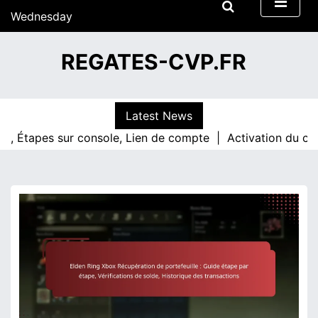
S
Wednesday
k
15/07/2026
i
12:47
REGATES-CVP.FR
p
t
o
c
Latest News
o
pes sur console, Lien de compte |
Activation du code Elden
n
t
e
n
t