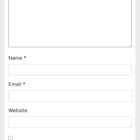
g
a
t
i
o
n
Name
*
Email
*
Website