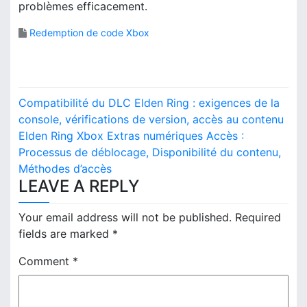
problèmes efficacement.
Redemption de code Xbox
P
Compatibilité du DLC Elden Ring : exigences de la
o
console, vérifications de version, accès au contenu
Elden Ring Xbox Extras numériques Accès :
s
Processus de déblocage, Disponibilité du contenu,
Méthodes d’accès
t
LEAVE A REPLY
n
Your email address will not be published.
Required
a
fields are marked
*
v
Comment
*
i