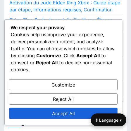
Activation du code Elden Ring Xbox : Guide étape
par étape, Informations requises, Confirmation
Elden Ring Code de portefeuille Xbox : Étapes
d’entrée, Confirmation d’achat, Détails d’activation
We respect your privacy
Cookies help us improve your experience,
Elden Ring Accès aux Extras Numériques
deliver personalized content, and analyze
PlayStation : Processus de déblocage,
traffic. You can choose which cookies to allow
Disponibilité du contenu, Méthodes d’accès
by clicking
Customize
. Click
Accept All
to
Elden Ring Édition Deluxe Bonus : Réclamation
consent or
Reject All
to decline non-essential
des extras numériques, Disponibilité du contenu,
cookies.
Processus d’attribution
Customize
Recherche
Reject All
S
e
Accept All
a
🌐 Language ▾
Catégories
r