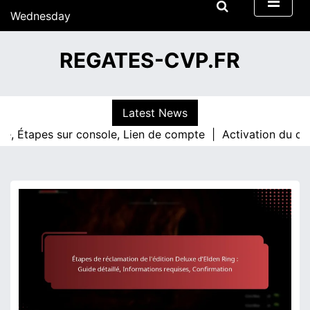
S
Wednesday
k
15/07/2026
i
12:47
REGATES-CVP.FR
p
t
o
c
Latest News
o
apes sur console, Lien de compte |
Activation du code Elde
n
t
e
n
t