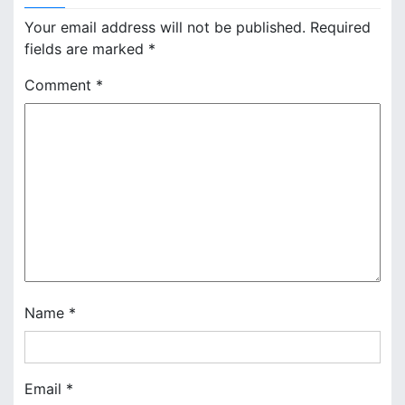
n
Your email address will not be published.
Required
a
fields are marked
*
v
Comment
*
i
g
a
t
i
o
n
Name
*
Email
*