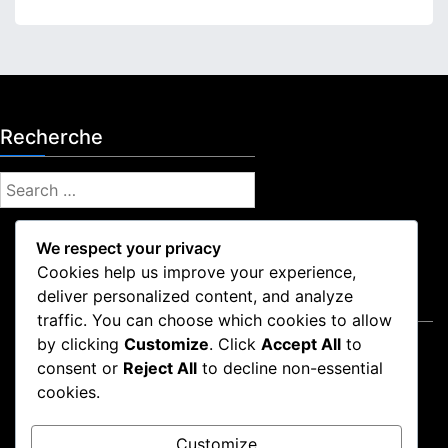
Recherche
S
e
a
We respect your privacy
r
Cookies help us improve your experience,
c
deliver personalized content, and analyze
Mentions légales
h
traffic. You can choose which cookies to allow
f
by clicking
Customize
. Click
Accept All
to
Conditions de service
o
consent or
Reject All
to decline non-essential
Politique de confidentialité
r
cookies.
Qui nous sommes
:
Préférences de cookies
Customize
Nous joindre