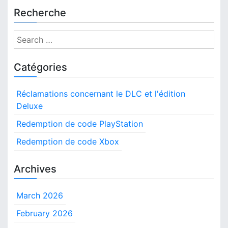
Recherche
S
e
a
Catégories
r
c
Réclamations concernant le DLC et l'édition
h
Deluxe
f
o
Redemption de code PlayStation
r
Redemption de code Xbox
:
Archives
March 2026
February 2026