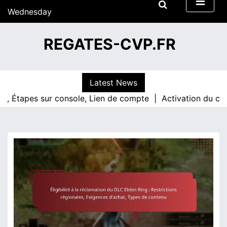
S
Wednesday
k
15/07/2026
i
12:47
REGATES-CVP.FR
p
t
o
c
Latest News
o
pes sur console, Lien de compte |
Activation du code Elden
n
t
e
n
t