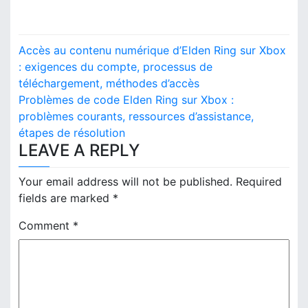
P
Accès au contenu numérique d’Elden Ring sur Xbox
o
: exigences du compte, processus de
téléchargement, méthodes d’accès
s
Problèmes de code Elden Ring sur Xbox :
problèmes courants, ressources d’assistance,
t
étapes de résolution
n
LEAVE A REPLY
a
Your email address will not be published.
Required
v
fields are marked
*
i
Comment
*
g
a
t