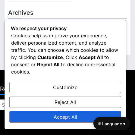
Archives
March 2026
We respect your privacy
Cookies help us improve your experience,
February 2026
deliver personalized content, and analyze
traffic. You can choose which cookies to allow
by clicking
Customize
. Click
Accept All
to
consent or
Reject All
to decline non-essential
cookies.
Customize
Recherche
Reject All
S
e
Accept All
a
🌐 Language ▾
r
c