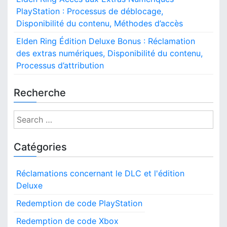
PlayStation : Processus de déblocage,
Disponibilité du contenu, Méthodes d’accès
Elden Ring Édition Deluxe Bonus : Réclamation
des extras numériques, Disponibilité du contenu,
Processus d’attribution
Recherche
S
e
a
Catégories
r
c
Réclamations concernant le DLC et l'édition
h
Deluxe
f
o
Redemption de code PlayStation
r
Redemption de code Xbox
: