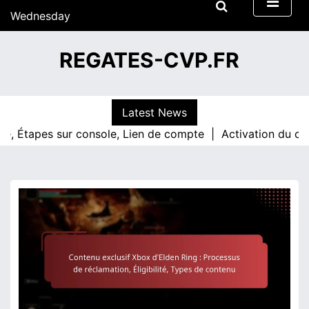
S
Wednesday
k
15/07/2026
i
12:47
REGATES-CVP.FR
p
t
o
c
Latest News
o
apes sur console, Lien de compte |
Activation du code Elde
n
t
e
n
t