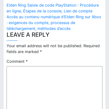
P
Elden Ring Saisie de code PlayStation : Procédure
o
en ligne, Étapes de la console, Lien de compte
Accès au contenu numérique d’Elden Ring sur Xbox
s
: exigences du compte, processus de
téléchargement, méthodes d’accès
t
LEAVE A REPLY
n
Your email address will not be published.
Required
a
fields are marked
*
v
Comment
*
i
g
a
t
i