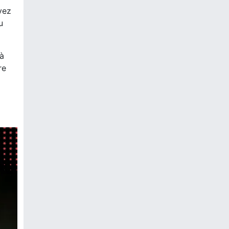
vez
u
 à
re