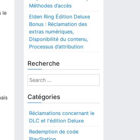
Méthodes d’accès
 le
Elden Ring Édition Deluxe
Bonus : Réclamation des
extras numériques,
Disponibilité du contenu,
Processus d’attribution
Recherche
S
e
a
Catégories
mais
r
c
Réclamations concernant le
h
DLC et l'édition Deluxe
f
o
Redemption de code
r
PlayStation