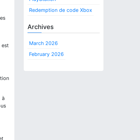
:
Redemption de code Xbox
tes
Archives
March 2026
 est
February 2026
tion
 à
ous
et